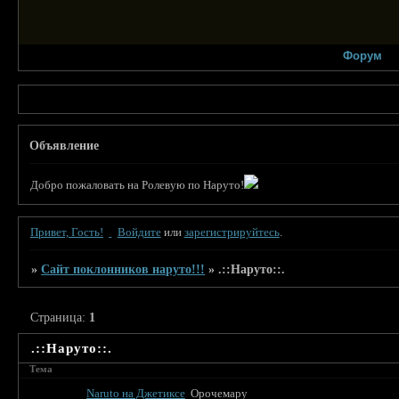
Форум
Объявление
Добро пожаловать на Ролевую по Наруто!
Привет, Гость!
Войдите
или
зарегистрируйтесь
.
»
Сайт поклонников наруто!!!
»
.::Наруто::.
Страница:
1
.::Наруто::.
Тема
Naruto на Джетиксе
Орочемару