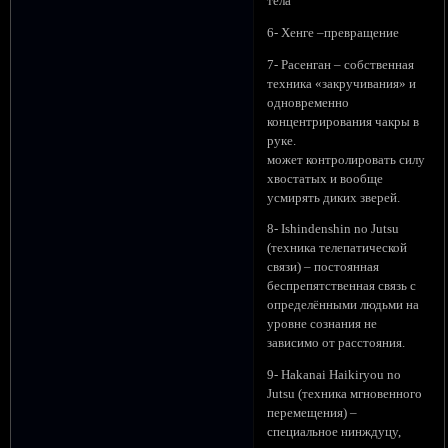
тела
6- Хенге –превращение
7- Расенган – собственная
техника «закручивания» и
одновременно
концентрирования чакры в
руке.
может контролировать силу
хвостатых и вообще
усмирять диких зверей.
8- Ishindenshin no Jutsu
(техника телепатической
связи) – постоянная
беспрепятственная связь с
определёнными людьми на
уровне сознания не
зависимо от расстояния.
9- Hakanai Haikiryou no
Jutsu (техника мгновенного
перемещения) –
специальное нинждуцу,