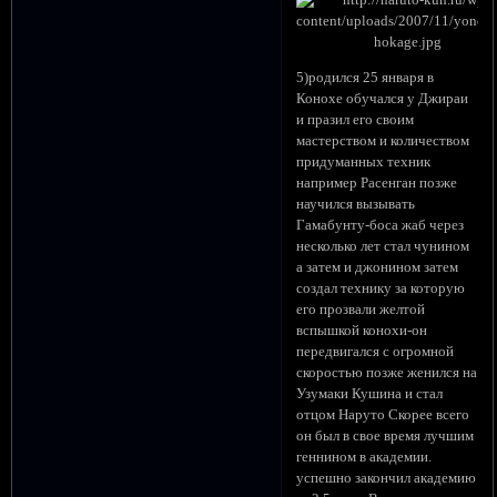
5)родился 25 января в
Конохе обучался у Джираи
и празил его своим
мастерством и количеством
придуманных техник
например Расенган позже
научился вызывать
Гамабунту-боса жаб через
несколько лет стал чунином
а затем и джонином затем
создал технику за которую
его прозвали желтой
вспышкой конохи-он
передвигался с огромной
скоростью позже женился на
Узумаки Кушина и стал
отцом Наруто Скорее всего
он был в свое время лучшим
геннином в академии.
успешно закончил академию