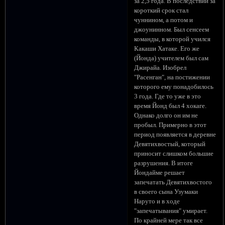
за 2,5 года. В последствии за
короткий срок стал
чуннином, а потом и
джоунинном. Был сенсеем
команды, в которой учился
Какаши Хатаке. Его же
(Йонда) учителем был сам
Джирайа. Изобрел
"Расенган", на постижении
которого ему понадобилось
3 года. Где то уже в это
время Йонд был 4 хокаге.
Однако долго он им не
пробыл. Примерно в этот
период появляется в деревне
Девятихвостый, который
приносит слишком большие
разрушения. В итоге
Йондайме решает
запечатать Девятихвостого
в своего сына Узумаки
Наруто и в ходе
"запечатывания" умирает.
По крайней мере так все