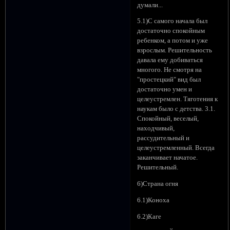
думали...
5.1)С самого начала был
достаточно спокойным
ребенком, а потом и уже
взрослым. Решительность
давала ему добиваться
многого. Не смотря на
"простецкий" вид был
достаточно умен и
целеустремлен. Тяготения к
наукам было с детства. 3.1.
Спокойный, веселый,
находчивый,
рассудительный и
целеустремленный. Всегда
заканчивает начатое.
Решительный.
6)Страна огня
6.1)Коноха
6.2)Каге