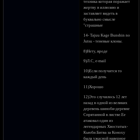
техника которая поражает
жертву в иллюзию и
заставляет видеть в
буквально смысле
"страшные
14- Tajuu Kage Bunshin no
Jutsu - теневые клоны.
8)Нету, вроде
9)Л.С, e-mail
10)Если получится то
каждый день
11)Хорошо
12)Это случилось 12 лет
назад в одной из великих
деревень шиноби-деревне
Спрятанной в листве.Ее
атаковал один из
легендарных Хвостатых-
Кьюби.Битва за Коноху
была ужасной наверное