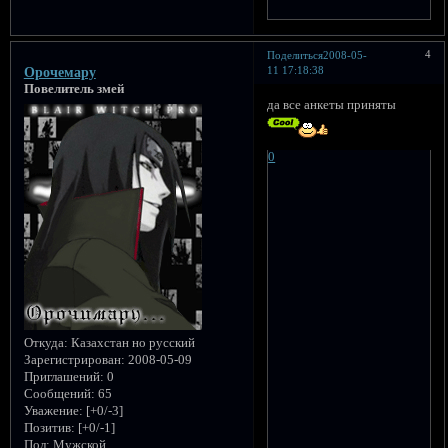
4
Поделиться
2008-05-
11 17:18:38
Орочемару
Повелитель змей
да все анкеты приняты
0
Откуда:
Казахстан но русский
Зарегистрирован
: 2008-05-09
Приглашений:
0
Сообщений:
65
Уважение:
[+0/-3]
Позитив:
[+0/-1]
Пол:
Мужской