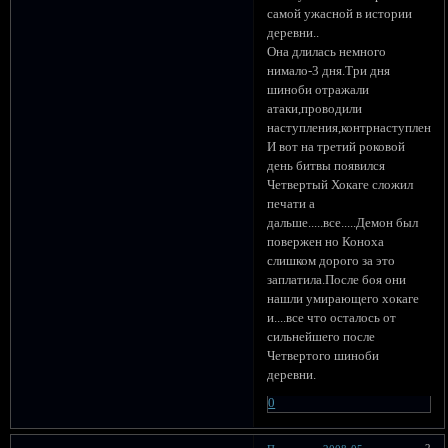
самой ужасной в истории
деревни..
Она длилась немного
нимало-3 дня.Три дня
шиноби отражали
атаки,проводили
наступления,контрнаступления,п
И вот на третий роковой
день битвы появился
Четвертый Хокаге сложил
печати а
дальше.....все.....Демон был
повержен но Коноха
слишком дорого за это
заплатила.После боя они
нашли умирающего хокаге
и....все что осталось от
сильнейшего после
Четвертого шиноби
деревни.
0
2