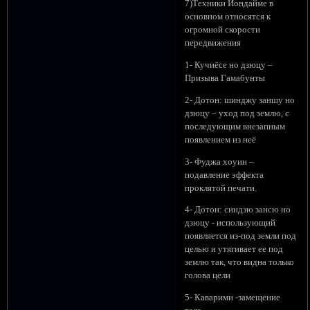
7)Техники Йондайме в
основном относятся к
огромной скорости
передвижения
1- Кучиёсе но дзюцу –
Призыва Гамабунты
2- Дотон: шинджу заншу но
дзюцу – уход под землю, с
последующим внезапным
появлением из неё
3- Фуджа хоуин –
подавление эффекта
проклятой печати.
4- Дотон: синдзю зансю но
дзюцу - использующий
появляется из-под земли под
целью и утягивает ее под
землю так, что видна только
голова цели
5- Каварими -замещение