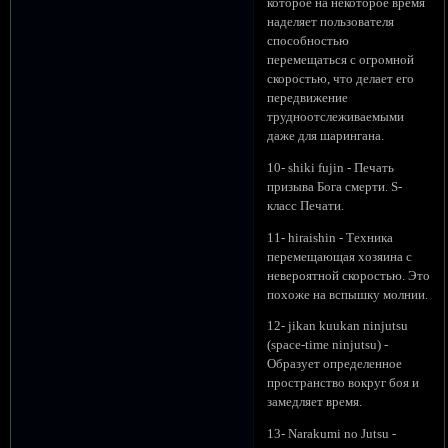
которое на некоторое время
наделяет пользователя
способностью
перемещаться с огромной
скоростью, что делает его
передвижение
трудноотслеживаемыми
даже для шарингана.
10- shiki fujin - Печать
призыва Бога смерти. S-
класс Печати.
11- hiraishin - Техника
перемещающая хозяина с
невероятной скоростью. Это
похоже на вспышку молнии.
12- jikan kuukan ninjutsu
(space-time ninjutsu) -
Образует определенное
пространство вокруг боя и
замедляет время.
13- Narakumi no Jutsu -