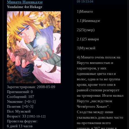
09 19:53:04
Минато Намикадзе
Yondaime 4st Hokage
1)Минато
1.1)Намикадзе
2)25(умер)
2.1)25 января
3)Мужской
4) Минато очень похож на
Наруто внешностью и
характером, у них
одинаковые цвета глаз и
волос, одна и та же группа
крови, кроме того они в
Зарегистрирован
: 2008-05-09
равной степени реагирует
Приглашений:
0
на тренировки. Итати назвал
Сообщений:
107
Наруто „наследством
Уважение:
[+0/-1]
Позитив:
[+0/-3]
Четвёртого Хокаге“.
Пол:
Мужской
Сходства между ними
Возраст:
33
[1992-10-12]
указывались довольно часто
Провел на форуме:
на протяжении всего
6 дней 13 часов
сериала, в 367 же главе в