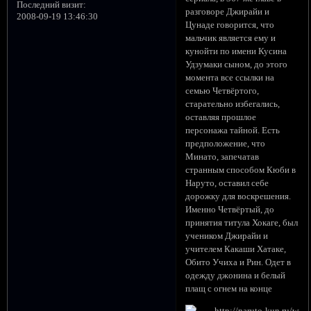
Последний визит:
разговоре Джирайи и
2008-09-19 13:46:30
Цунаде говорится, что
мальчик является ему и
кунойти по имени Кусина
Удзумаки сыном, до этого
момента все ссылки на
семью Четвёртого,
старательно избегались,
оставляя прошлое
персонажа тайной. Есть
предположение, что
Минато, запечатав
странным способом Кюби в
Наруто, оставил себе
дорожку для воскрешения.
Именно Четвёртый, до
принятия титула Хокаге, был
учеником Джирайи и
учителем Какаши Хатаке,
Обито Учиха и Рин. Одет в
одежду джонина и белый
плащ с огнем на конце