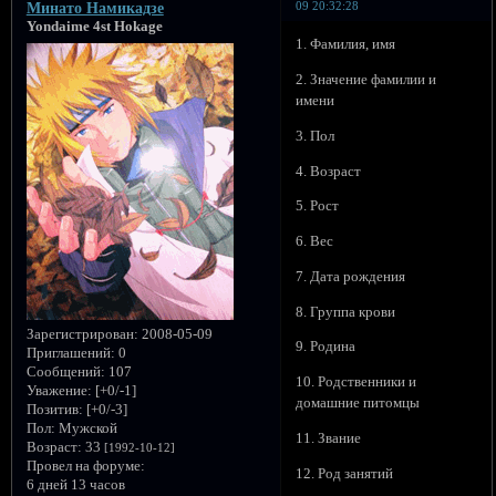
09 20:32:28
Минато Намикадзе
Yondaime 4st Hokage
1. Фамилия, имя
2. Значение фамилии и
имени
3. Пол
4. Возраст
5. Рост
6. Вес
7. Дата рождения
8. Группа крови
Зарегистрирован
: 2008-05-09
9. Родина
Приглашений:
0
Сообщений:
107
10. Родственники и
Уважение:
[+0/-1]
домашние питомцы
Позитив:
[+0/-3]
Пол:
Мужской
11. Звание
Возраст:
33
[1992-10-12]
Провел на форуме:
12. Род занятий
6 дней 13 часов